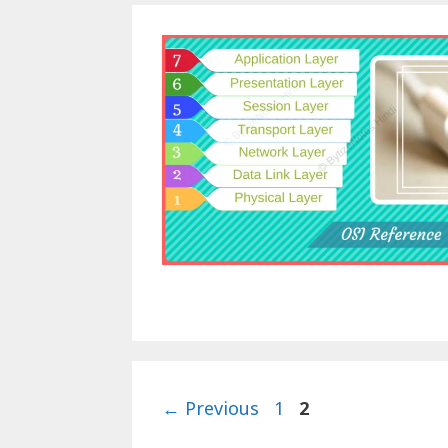
Page
Page
←
Previous
1
2