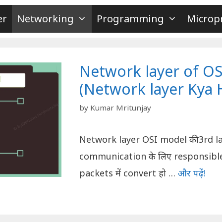
er
Networking
Programming
Microp
Network layer of OS
(Network layer Kya H
by
Kumar Mritunjay
Network layer OSI model की 3rd lay
communication के लिए responsible ह
packets में convert हो …
और पढ़ें!