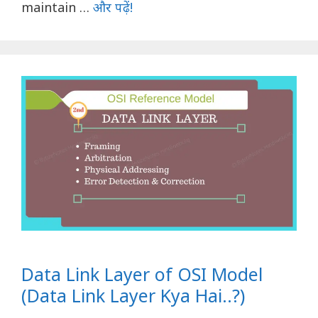
maintain …
और पढ़ें!
Data Link Layer of OSI Model
(Data Link Layer Kya Hai..?)