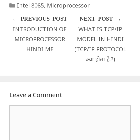
Categories
Intel 8085
,
Microprocessor
INTRODUCTION OF
WHAT IS TCP/IP
MICROPROCESSOR
MODEL IN HINDI
HINDI ME
(TCP/IP PROTOCOL
क्‍या होता है.?)
Leave a Comment
Comment